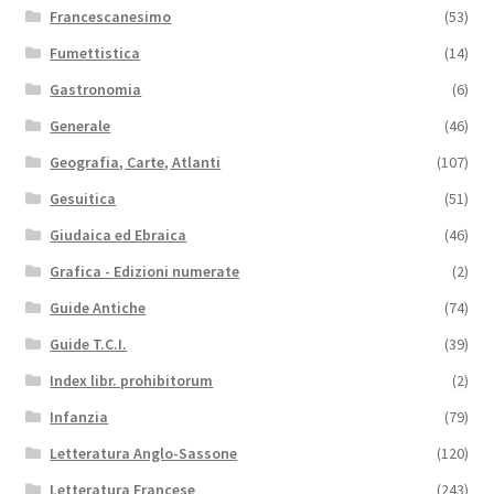
Francescanesimo
(53)
Fumettistica
(14)
Gastronomia
(6)
Generale
(46)
Geografia, Carte, Atlanti
(107)
Gesuitica
(51)
Giudaica ed Ebraica
(46)
Grafica - Edizioni numerate
(2)
Guide Antiche
(74)
Guide T.C.I.
(39)
Index libr. prohibitorum
(2)
Infanzia
(79)
Letteratura Anglo-Sassone
(120)
Letteratura Francese
(243)