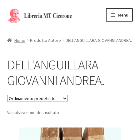
Vai
Vai
Menu
alla
al
navigazione
contenuto
Home
Home
Prodotto Autore
DELL'ANGUILLARA GIOVANNI ANDREA.
Libri rari
DELL'ANGUILLARA
La Storia
GIOVANNI ANDREA.
Contattaci
Cassa
Visualizzazione del risultato
Carrello
Privacy Policy