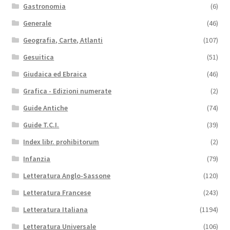
Gastronomia
(6)
Generale
(46)
Geografia, Carte, Atlanti
(107)
Gesuitica
(51)
Giudaica ed Ebraica
(46)
Grafica - Edizioni numerate
(2)
Guide Antiche
(74)
Guide T.C.I.
(39)
Index libr. prohibitorum
(2)
Infanzia
(79)
Letteratura Anglo-Sassone
(120)
Letteratura Francese
(243)
Letteratura Italiana
(1194)
Letteratura Universale
(106)