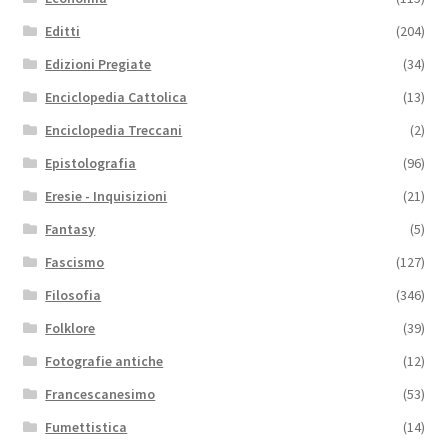
Editti
(204)
Edizioni Pregiate
(34)
Enciclopedia Cattolica
(13)
Enciclopedia Treccani
(2)
Epistolografia
(96)
Eresie - Inquisizioni
(21)
Fantasy
(5)
Fascismo
(127)
Filosofia
(346)
Folklore
(39)
Fotografie antiche
(12)
Francescanesimo
(53)
Fumettistica
(14)