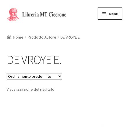
Vai
Vai
Menu
alla
al
navigazione
contenuto
Home
Home
Prodotto Autore
DE VROYE E.
Libri rari
DE VROYE E.
La Storia
Contattaci
Visualizzazione del risultato
Cassa
Carrello
Privacy Policy