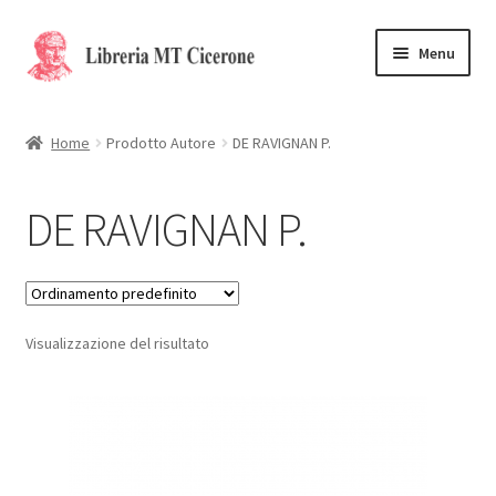
Vai
Vai
Menu
alla
al
navigazione
contenuto
Home
Home
Prodotto Autore
DE RAVIGNAN P.
Libri rari
DE RAVIGNAN P.
La Storia
Contattaci
Visualizzazione del risultato
Cassa
Carrello
Privacy Policy