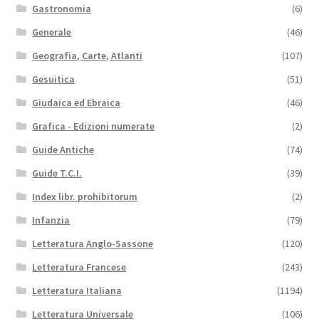
Gastronomia
(6)
Generale
(46)
Geografia, Carte, Atlanti
(107)
Gesuitica
(51)
Giudaica ed Ebraica
(46)
Grafica - Edizioni numerate
(2)
Guide Antiche
(74)
Guide T.C.I.
(39)
Index libr. prohibitorum
(2)
Infanzia
(79)
Letteratura Anglo-Sassone
(120)
Letteratura Francese
(243)
Letteratura Italiana
(1194)
Letteratura Universale
(106)