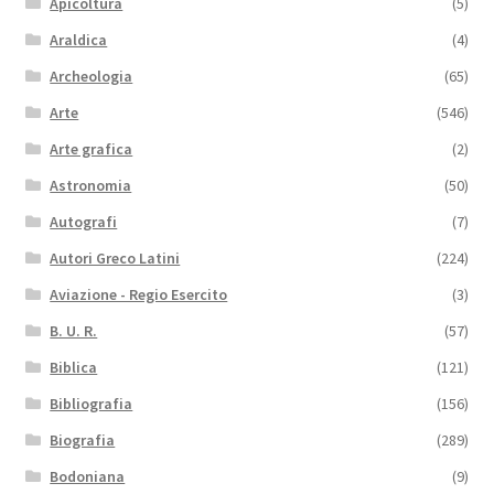
Apicoltura
(5)
Araldica
(4)
Archeologia
(65)
Arte
(546)
Arte grafica
(2)
Astronomia
(50)
Autografi
(7)
Autori Greco Latini
(224)
Aviazione - Regio Esercito
(3)
B. U. R.
(57)
Biblica
(121)
Bibliografia
(156)
Biografia
(289)
Bodoniana
(9)