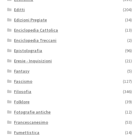
Editti
(204)
Edizioni Pregiate
(34)
Enciclopedia Cattolica
(13)
Enciclopedia Treccani
(2)
Epistolografia
(96)
Eresie - Inquisizioni
(21)
Fantasy
(5)
Fascismo
(127)
Filosofia
(346)
Folklore
(39)
Fotografie antiche
(12)
Francescanesimo
(53)
Fumettistica
(14)