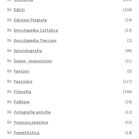
Editti
(204)
Edizioni Pregiate
(34)
Enciclopedia Cattolica
(13)
Enciclopedia Treccani
(2)
Epistolografia
(96)
Eresie - Inquisizioni
(21)
Fantasy
(5)
Fascismo
(127)
Filosofia
(346)
Folklore
(39)
Fotografie antiche
(12)
Francescanesimo
(53)
Fumettistica
(14)