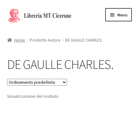
Vai
Vai
Menu
alla
al
navigazione
contenuto
Home
Home
Prodotto Autore
DE GAULLE CHARLES.
Libri rari
DE GAULLE CHARLES.
La Storia
Contattaci
Visualizzazione del risultato
Cassa
Carrello
Privacy Policy