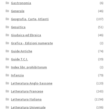
Gastronomia
(6)
Generale
(46)
Geografia, Carte, Atlanti
(107)
Gesuitica
(51)
Giudaica ed Ebraica
(46)
Grafica - Edizioni numerate
(2)
Guide Antiche
(74)
Guide T.C.I.
(39)
Index libr. prohibitorum
(2)
Infanzia
(79)
Letteratura Anglo-Sassone
(120)
Letteratura Francese
(243)
Letteratura Italiana
(1194)
Letteratura Universale
(106)