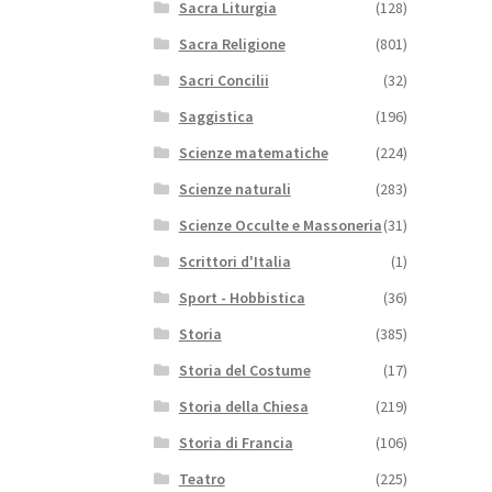
Sacra Liturgia
(128)
Sacra Religione
(801)
Sacri Concilii
(32)
Saggistica
(196)
Scienze matematiche
(224)
Scienze naturali
(283)
Scienze Occulte e Massoneria
(31)
Scrittori d'Italia
(1)
Sport - Hobbistica
(36)
Storia
(385)
Storia del Costume
(17)
Storia della Chiesa
(219)
Storia di Francia
(106)
Teatro
(225)