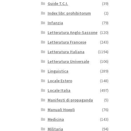
Guide T.C.I.
(39)
Index libr. prohibitorum
(2)
Infanzia
(79)
Letteratura Anglo-Sassone
(120)
Letteratura Francese
(243)
Letteratura Italiana
(1194)
Letteratura Universale
(106)
Linguistica
(289)
Locale Estero
(148)
Locale Italia
(497)
Manifesti di propaganda
(5)
Manuali Hoepli
(76)
Medicina
(143)
Militaria
(94)