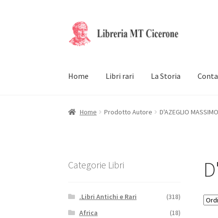
Vai
Vai
alla
al
navigazione
contenuto
Home
Libri rari
La Storia
Conta
Home
Prodotto Autore
D'AZEGLIO MASSIMO
D
Categorie Libri
.Libri Antichi e Rari
(318)
Africa
(18)