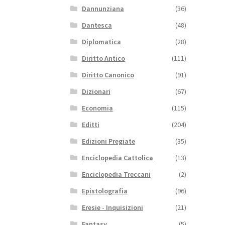
Dannunziana
(36)
Dantesca
(48)
Diplomatica
(28)
Diritto Antico
(111)
Diritto Canonico
(91)
Dizionari
(67)
Economia
(115)
Editti
(204)
Edizioni Pregiate
(35)
Enciclopedia Cattolica
(13)
Enciclopedia Treccani
(2)
Epistolografia
(96)
Eresie - Inquisizioni
(21)
Fantasy
(5)