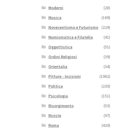
Moderni
(28)
Musica
(169)
Novecentismo e Futurismo
(229)
Numismatica e Filatelia
(41)
Oggettistica
(51)
Ordini Religiosi
(39)
Orientalia
(34)
Pitture - Incisioni
(1062)
Politica
(230)
Psicologia
(151)
Risorgimento
(53)
Riviste
(97)
Roma
(420)