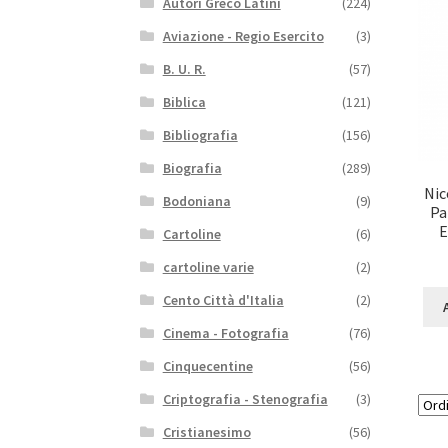
Autori Greco Latini
(224)
Aviazione - Regio Esercito
(3)
B. U. R.
(57)
Biblica
(121)
Bibliografia
(156)
Biografia
(289)
Nic
Bodoniana
(9)
Pa
E
Cartoline
(6)
cartoline varie
(2)
Cento Città d'Italia
(2)
Cinema - Fotografia
(76)
Cinquecentine
(56)
Criptografia - Stenografia
(3)
Cristianesimo
(56)