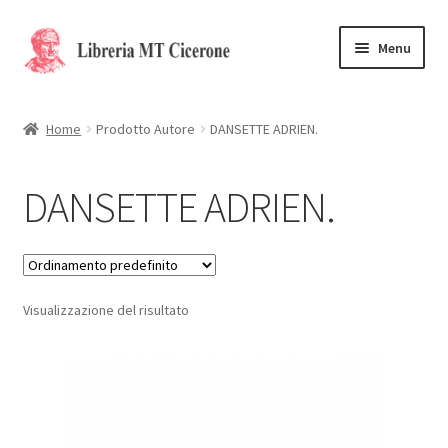
Vai
Vai
Menu
alla
al
navigazione
contenuto
Home
Home
Prodotto Autore
DANSETTE ADRIEN.
Libri rari
DANSETTE ADRIEN.
La Storia
Contattaci
Visualizzazione del risultato
Cassa
Carrello
Privacy Policy