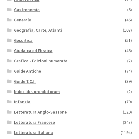
Gastronomia
(6)
Generale
(46)
Geografia, Carte, Atlanti
(107)
Gesuitica
(51)
Giudaica ed Ebraica
(46)
Grafica - Edizioni numerate
(2)
Guide Antiche
(74)
Guide T.C.I.
(39)
Index libr. prohibitorum
(2)
Infanzia
(79)
Letteratura Anglo-Sassone
(120)
Letteratura Francese
(243)
Letteratura Italiana
(1194)