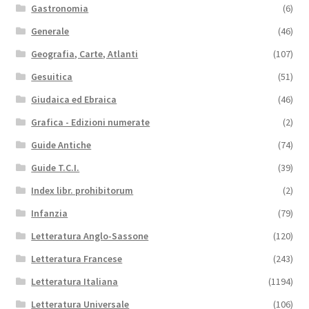
Gastronomia
(6)
Generale
(46)
Geografia, Carte, Atlanti
(107)
Gesuitica
(51)
Giudaica ed Ebraica
(46)
Grafica - Edizioni numerate
(2)
Guide Antiche
(74)
Guide T.C.I.
(39)
Index libr. prohibitorum
(2)
Infanzia
(79)
Letteratura Anglo-Sassone
(120)
Letteratura Francese
(243)
Letteratura Italiana
(1194)
Letteratura Universale
(106)