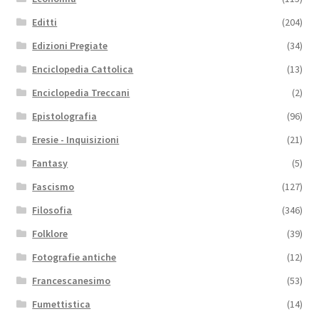
Editti
(204)
Edizioni Pregiate
(34)
Enciclopedia Cattolica
(13)
Enciclopedia Treccani
(2)
Epistolografia
(96)
Eresie - Inquisizioni
(21)
Fantasy
(5)
Fascismo
(127)
Filosofia
(346)
Folklore
(39)
Fotografie antiche
(12)
Francescanesimo
(53)
Fumettistica
(14)