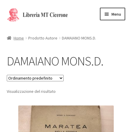
Vai
Vai
Menu
alla
al
navigazione
contenuto
Home
Home
Prodotto Autore
DAMAIANO MONS.D.
Libri rari
DAMAIANO MONS.D.
La Storia
Contattaci
Visualizzazione del risultato
Cassa
Carrello
Privacy Policy