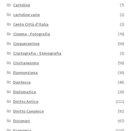
Cartoline
(7)
cartoline varie
(2)
Cento Città d'Italia
(2)
Cinema - Fotografia
(76)
Cinquecentine
(56)
Criptografia - Stenografia
(3)
Cristianesimo
(56)
Dannunziana
(36)
Dantesca
(48)
Diplomatica
(28)
Diritto Antico
(111)
Diritto Canonico
(91)
Dizionari
(67)
Economia
(115)