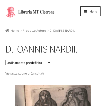
Vai
Vai
Menu
alla
al
navigazione
contenuto
Home
Home
Prodotto Autore
D. IOANNIS NARDII.
Libri rari
D. IOANNIS NARDII.
La Storia
Contattaci
Visualizzazione di 2 risultati
Cassa
Carrello
Privacy Policy