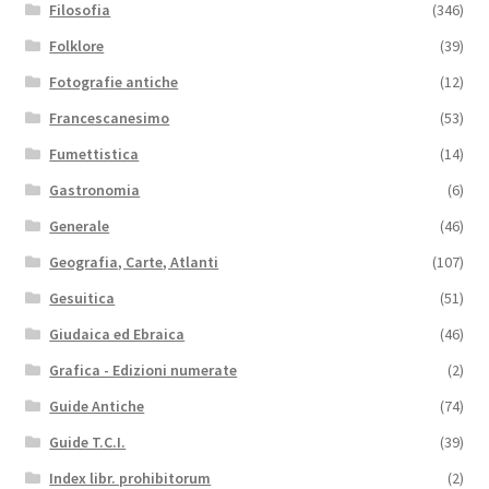
Filosofia
(346)
Folklore
(39)
Fotografie antiche
(12)
Francescanesimo
(53)
Fumettistica
(14)
Gastronomia
(6)
Generale
(46)
Geografia, Carte, Atlanti
(107)
Gesuitica
(51)
Giudaica ed Ebraica
(46)
Grafica - Edizioni numerate
(2)
Guide Antiche
(74)
Guide T.C.I.
(39)
Index libr. prohibitorum
(2)