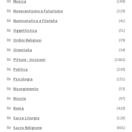
Musica
(169)
Novecentismo e Futurismo
(229)
Numismatica e Filatelia
(41)
Oggettistica
(51)
Ordini Religiosi
(39)
Orientalia
(34)
Pitture - Incisioni
(1062)
Politica
(230)
Psicologia
(151)
Risorgimento
(53)
Riviste
(97)
Roma
(420)
Sacra Liturgia
(128)
Sacra Religione
(801)