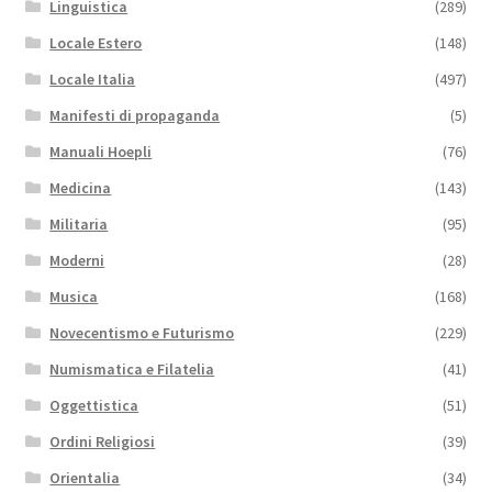
Linguistica
(289)
Locale Estero
(148)
Locale Italia
(497)
Manifesti di propaganda
(5)
Manuali Hoepli
(76)
Medicina
(143)
Militaria
(95)
Moderni
(28)
Musica
(168)
Novecentismo e Futurismo
(229)
Numismatica e Filatelia
(41)
Oggettistica
(51)
Ordini Religiosi
(39)
Orientalia
(34)