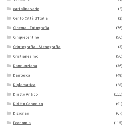
cartoline varie
(2)
Cento Città d'Italia
(2)
Cinema - Fotografia
(76)
Cinquecentine
(56)
Criptografia - Stenografia
(3)
Cristianesimo
(56)
Dannunziana
(36)
Dantesca
(48)
Diplomatica
(28)
Diritto Antico
(111)
Diritto Canonico
(91)
Dizionari
(67)
Economia
(115)