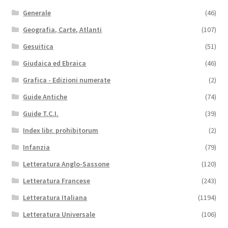
Generale
(46)
Geografia, Carte, Atlanti
(107)
Gesuitica
(51)
Giudaica ed Ebraica
(46)
Grafica - Edizioni numerate
(2)
Guide Antiche
(74)
Guide T.C.I.
(39)
Index libr. prohibitorum
(2)
Infanzia
(79)
Letteratura Anglo-Sassone
(120)
Letteratura Francese
(243)
Letteratura Italiana
(1194)
Letteratura Universale
(106)