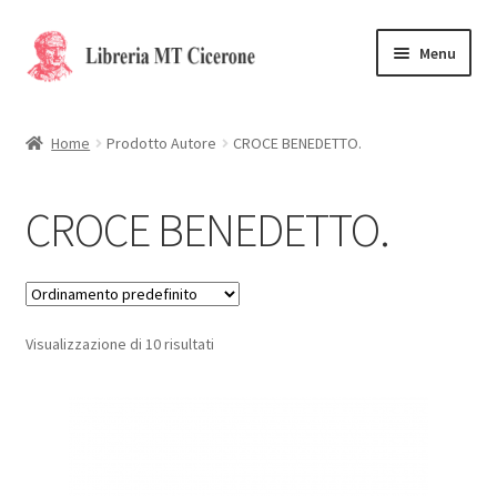
Vai
Vai
Menu
alla
al
navigazione
contenuto
Home
Home
Prodotto Autore
CROCE BENEDETTO.
Libri rari
CROCE BENEDETTO.
La Storia
Contattaci
Visualizzazione di 10 risultati
Cassa
Carrello
Privacy Policy