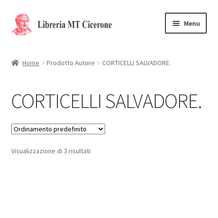
Vai
Vai
Menu
alla
al
navigazione
contenuto
Home
Home
Prodotto Autore
CORTICELLI SALVADORE.
Libri rari
CORTICELLI SALVADORE.
La Storia
Contattaci
Visualizzazione di 3 risultati
Cassa
Carrello
Privacy Policy