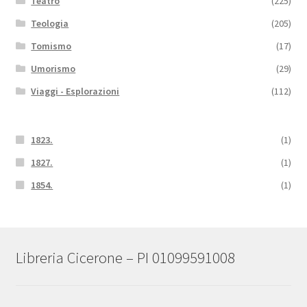
Teatro
(225)
Teologia
(205)
Tomismo
(17)
Umorismo
(29)
Viaggi - Esplorazioni
(112)
1823.
(1)
1827.
(1)
1854.
(1)
Libreria Cicerone – PI 01099591008