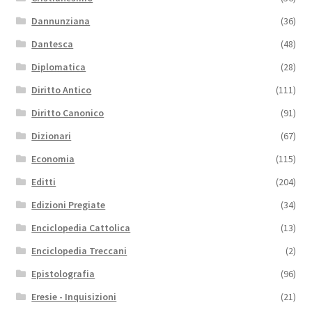
Dannunziana
(36)
Dantesca
(48)
Diplomatica
(28)
Diritto Antico
(111)
Diritto Canonico
(91)
Dizionari
(67)
Economia
(115)
Editti
(204)
Edizioni Pregiate
(34)
Enciclopedia Cattolica
(13)
Enciclopedia Treccani
(2)
Epistolografia
(96)
Eresie - Inquisizioni
(21)