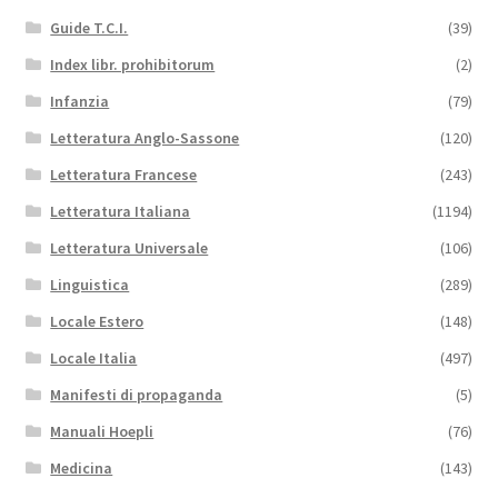
Guide T.C.I.
(39)
Index libr. prohibitorum
(2)
Infanzia
(79)
Letteratura Anglo-Sassone
(120)
Letteratura Francese
(243)
Letteratura Italiana
(1194)
Letteratura Universale
(106)
Linguistica
(289)
Locale Estero
(148)
Locale Italia
(497)
Manifesti di propaganda
(5)
Manuali Hoepli
(76)
Medicina
(143)