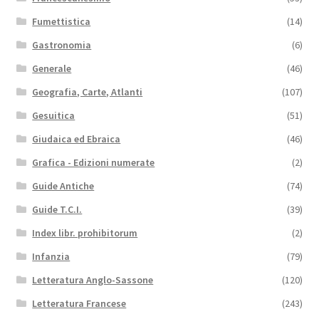
Fumettistica
(14)
Gastronomia
(6)
Generale
(46)
Geografia, Carte, Atlanti
(107)
Gesuitica
(51)
Giudaica ed Ebraica
(46)
Grafica - Edizioni numerate
(2)
Guide Antiche
(74)
Guide T.C.I.
(39)
Index libr. prohibitorum
(2)
Infanzia
(79)
Letteratura Anglo-Sassone
(120)
Letteratura Francese
(243)