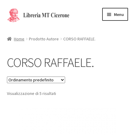
Vai
Vai
Menu
alla
al
navigazione
contenuto
Home
Home
Prodotto Autore
CORSO RAFFAELE.
Libri rari
CORSO RAFFAELE.
La Storia
Contattaci
Visualizzazione di 5 risultati
Cassa
Carrello
Privacy Policy