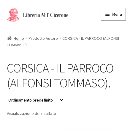
Vai
Vai
Menu
alla
al
navigazione
contenuto
Home
Home
Prodotto Autore
CORSICA - IL PARROCO (ALFONSI
TOMMASO).
Libri rari
La Storia
CORSICA - IL PARROCO
Contattaci
(ALFONSI TOMMASO).
Cassa
Carrello
Visualizzazione del risultato
Privacy Policy