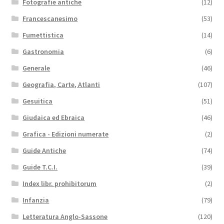
Fotografie antiche
(12)
Francescanesimo
(53)
Fumettistica
(14)
Gastronomia
(6)
Generale
(46)
Geografia, Carte, Atlanti
(107)
Gesuitica
(51)
Giudaica ed Ebraica
(46)
Grafica - Edizioni numerate
(2)
Guide Antiche
(74)
Guide T.C.I.
(39)
Index libr. prohibitorum
(2)
Infanzia
(79)
Letteratura Anglo-Sassone
(120)