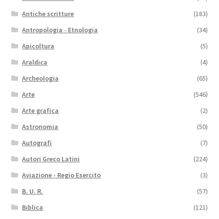
Antiche scritture
(183)
Antropologia - Etnologia
(34)
Apicoltura
(5)
Araldica
(4)
Archeologia
(65)
Arte
(546)
Arte grafica
(2)
Astronomia
(50)
Autografi
(7)
Autori Greco Latini
(224)
Aviazione - Regio Esercito
(3)
B. U. R.
(57)
Biblica
(121)