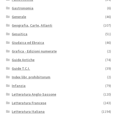
Gastronomia
(6)
Generale
(46)
Geografia, Carte, Atlanti
(107)
Gesuitica
(51)
Giudaica ed Ebraica
(46)
Grafica - Edizioni numerate
(2)
Guide Antiche
(74)
Guide T.C.I.
(39)
Index libr. prohibitorum
(2)
Infanzia
(79)
Letteratura Anglo-Sassone
(120)
Letteratura Francese
(243)
Letteratura Italiana
(1194)