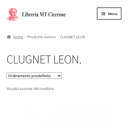
Vai
Vai
Menu
alla
al
navigazione
contenuto
Home
Home
Prodotto Autore
CLUGNET LEON.
Libri rari
CLUGNET LEON.
La Storia
Contattaci
Visualizzazione del risultato
Cassa
Carrello
Privacy Policy