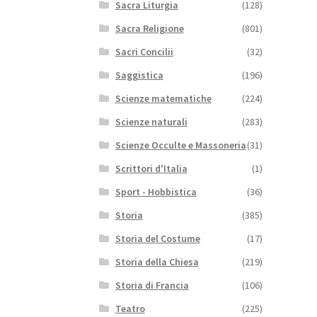
Sacra Liturgia
(128)
Sacra Religione
(801)
Sacri Concilii
(32)
Saggistica
(196)
Scienze matematiche
(224)
Scienze naturali
(283)
Scienze Occulte e Massoneria
(31)
Scrittori d'Italia
(1)
Sport - Hobbistica
(36)
Storia
(385)
Storia del Costume
(17)
Storia della Chiesa
(219)
Storia di Francia
(106)
Teatro
(225)