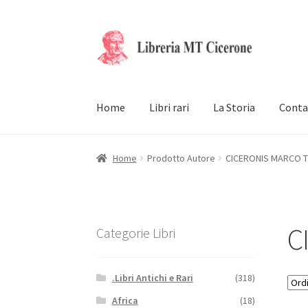
Vai
Vai
alla
al
navigazione
contenuto
Home
Libri rari
La Storia
Conta
Home
Prodotto Autore
CICERONIS MARCO T
C
Categorie Libri
.Libri Antichi e Rari
(318)
Africa
(18)