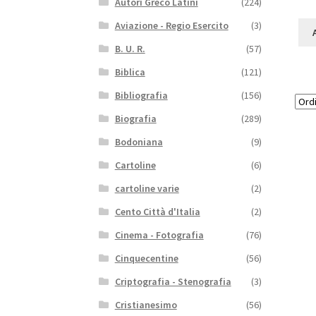
Autori Greco Latini
(224)
Aviazione - Regio Esercito
(3)
B. U. R.
(57)
Biblica
(121)
Bibliografia
(156)
Biografia
(289)
Bodoniana
(9)
Cartoline
(6)
cartoline varie
(2)
Cento Città d'Italia
(2)
Cinema - Fotografia
(76)
Cinquecentine
(56)
Criptografia - Stenografia
(3)
Cristianesimo
(56)