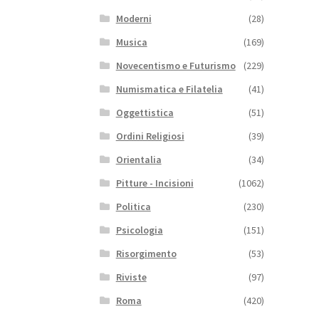
Moderni
(28)
Musica
(169)
Novecentismo e Futurismo
(229)
Numismatica e Filatelia
(41)
Oggettistica
(51)
Ordini Religiosi
(39)
Orientalia
(34)
Pitture - Incisioni
(1062)
Politica
(230)
Psicologia
(151)
Risorgimento
(53)
Riviste
(97)
Roma
(420)