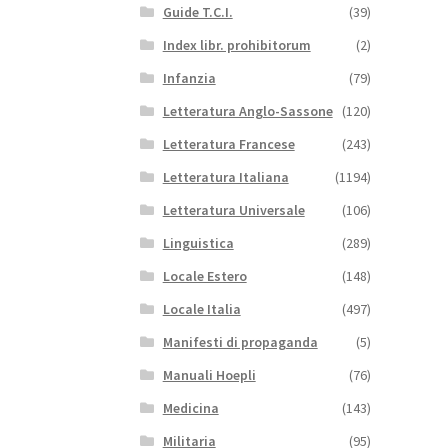
Guide T.C.I.
(39)
Index libr. prohibitorum
(2)
Infanzia
(79)
Letteratura Anglo-Sassone
(120)
Letteratura Francese
(243)
Letteratura Italiana
(1194)
Letteratura Universale
(106)
Linguistica
(289)
Locale Estero
(148)
Locale Italia
(497)
Manifesti di propaganda
(5)
Manuali Hoepli
(76)
Medicina
(143)
Militaria
(95)