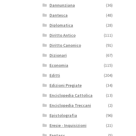
Dannunziana
(36)
Dantesca
(48)
Diplomatica
(28)
Diritto Antico
(111)
Diritto Canonico
(91)
Dizionari
(67)
Economia
(115)
Editti
(204)
Edizioni Pregiate
(34)
Enciclopedia Cattolica
(13)
Enciclopedia Treccani
(2)
Epistolografia
(96)
Eresie - Inquisizioni
(21)
Fantasy
(5)