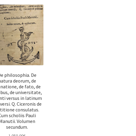
e philosophia. De
natura deorum, de
inatione, de fato, de
ibus, de universitate,
nti versus in latinum
versi. Q. Ciceronis de
titione consulatus.
Cum scholiis Pauli
Manutii. Volumen
secundum.
1.050,00
€