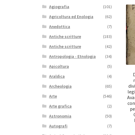
Agiografia
(101)
Agricoltura ed Enologia
(62)
Anedottica
(7)
Antiche scritture
(183)
Antiche scritture
(42)
Antropologia - Etnologia
(34)
Apicoltura
(5)
D
Araldica
(4)
div
Archeologia
(65)
leg
Arte
(546)
Ava
con
Arte grafica
(2)
pe
Astronomia
(50)
Autografi
(7)