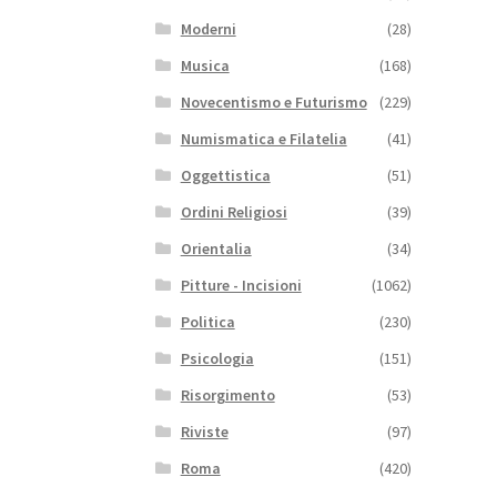
Moderni
(28)
Musica
(168)
Novecentismo e Futurismo
(229)
Numismatica e Filatelia
(41)
Oggettistica
(51)
Ordini Religiosi
(39)
Orientalia
(34)
Pitture - Incisioni
(1062)
Politica
(230)
Psicologia
(151)
Risorgimento
(53)
Riviste
(97)
Roma
(420)