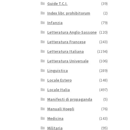
Guide T.C.I.
(39)
Index libr. prohibitorum
(2)
Infanzia
(79)
Letteratura Anglo-Sassone
(120)
Letteratura Francese
(243)
Letteratura Italiana
(1194)
Letteratura Universale
(106)
Linguistica
(289)
Locale Estero
(148)
Locale Italia
(497)
Manifesti di propaganda
(5)
Manuali Hoepli
(76)
Medicina
(143)
Militaria
(95)