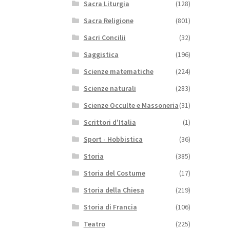
Sacra Liturgia
(128)
Sacra Religione
(801)
Sacri Concilii
(32)
Saggistica
(196)
Scienze matematiche
(224)
Scienze naturali
(283)
Scienze Occulte e Massoneria
(31)
Scrittori d'Italia
(1)
Sport - Hobbistica
(36)
Storia
(385)
Storia del Costume
(17)
Storia della Chiesa
(219)
Storia di Francia
(106)
Teatro
(225)