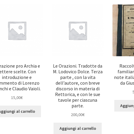
razione pro Archia e
Le Orazioni. Tradotte da
Raccolt
ettere scelte. Con
M. Lodovico Dolce. Terza
familiari
introduzione e
parte , con la vita
note ital
mmento di Lorenzo
dell’autore, con breve
da Giu
nchi e Claudio Vaioli.
discorso in materia di
Rettorica, e con le sue
15,00
€
tavole per ciascuna
parte.
Aggiung
Aggiungi al carrello
200,00
€
Aggiungi al carrello