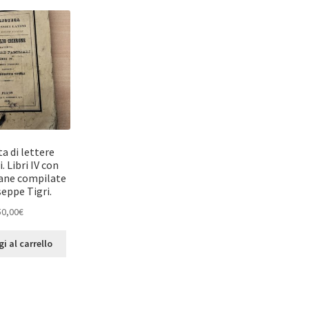
a di lettere
. Libri IV con
iane compilate
seppe Tigri.
50,00
€
i al carrello