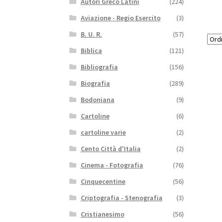
Autori Greco Latini
(224)
Aviazione - Regio Esercito
(3)
B. U. R.
(57)
Biblica
(121)
Bibliografia
(156)
Biografia
(289)
Bodoniana
(9)
Cartoline
(6)
cartoline varie
(2)
Cento Città d'Italia
(2)
Cinema - Fotografia
(76)
Cinquecentine
(56)
Criptografia - Stenografia
(3)
Cristianesimo
(56)