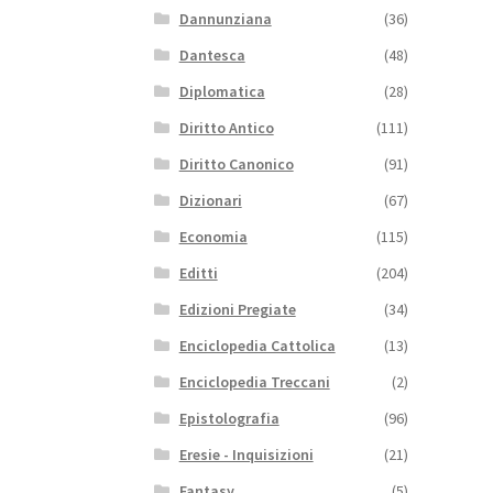
Dannunziana
(36)
Dantesca
(48)
Diplomatica
(28)
Diritto Antico
(111)
Diritto Canonico
(91)
Dizionari
(67)
Economia
(115)
Editti
(204)
Edizioni Pregiate
(34)
Enciclopedia Cattolica
(13)
Enciclopedia Treccani
(2)
Epistolografia
(96)
Eresie - Inquisizioni
(21)
Fantasy
(5)