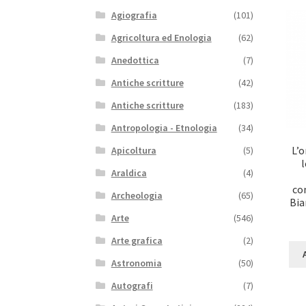
Agiografia
(101)
Agricoltura ed Enologia
(62)
Anedottica
(7)
Antiche scritture
(42)
Antiche scritture
(183)
Antropologia - Etnologia
(34)
L’o
Apicoltura
(5)
l
Araldica
(4)
co
Archeologia
(65)
Bia
Arte
(546)
Arte grafica
(2)
Astronomia
(50)
Autografi
(7)