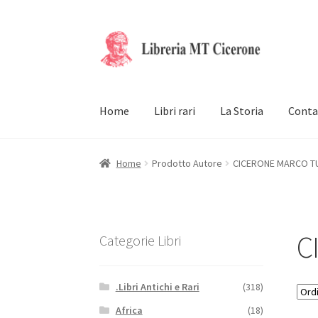
Vai
Vai
alla
al
navigazione
contenuto
Home
Libri rari
La Storia
Conta
Home
Prodotto Autore
CICERONE MARCO TU
C
Categorie Libri
.Libri Antichi e Rari
(318)
Africa
(18)