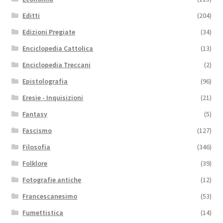
Editti
(204)
Edizioni Pregiate
(34)
Enciclopedia Cattolica
(13)
Enciclopedia Treccani
(2)
Epistolografia
(96)
Eresie - Inquisizioni
(21)
Fantasy
(5)
Fascismo
(127)
Filosofia
(346)
Folklore
(39)
Fotografie antiche
(12)
Francescanesimo
(53)
Fumettistica
(14)