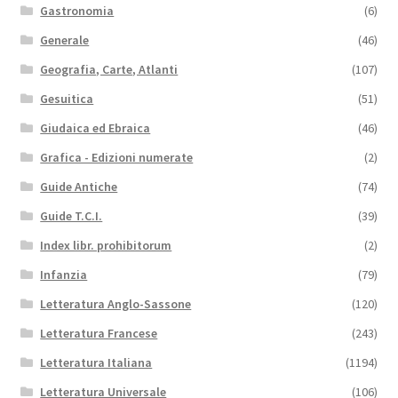
Gastronomia
(6)
Generale
(46)
Geografia, Carte, Atlanti
(107)
Gesuitica
(51)
Giudaica ed Ebraica
(46)
Grafica - Edizioni numerate
(2)
Guide Antiche
(74)
Guide T.C.I.
(39)
Index libr. prohibitorum
(2)
Infanzia
(79)
Letteratura Anglo-Sassone
(120)
Letteratura Francese
(243)
Letteratura Italiana
(1194)
Letteratura Universale
(106)