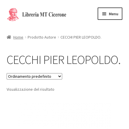
Vai
Vai
Menu
alla
al
navigazione
contenuto
Home
Home
Prodotto Autore
CECCHI PIER LEOPOLDO.
Libri rari
CECCHI PIER LEOPOLDO.
La Storia
Contattaci
Visualizzazione del risultato
Cassa
Carrello
Privacy Policy