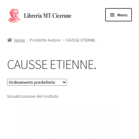
Vai
Vai
Menu
alla
al
navigazione
contenuto
Home
Home
Prodotto Autore
CAUSSE ETIENNE.
Libri rari
CAUSSE ETIENNE.
La Storia
Contattaci
Visualizzazione del risultato
Cassa
Carrello
Privacy Policy