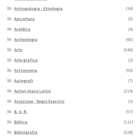
Antropologia - Etnologia
(34)
Apicoltura
(5)
Araldica
(4)
Archeologia
(65)
Arte
(546)
Arte grafica
(2)
Astronomia
(50)
Autografi
(7)
Autori Greco Latini
(224)
Aviazione - Regio Esercito
(3)
B. U. R.
(57)
Biblica
(121)
Bibliografia
(156)