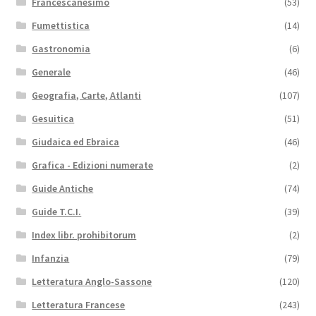
Francescanesimo
(53)
Fumettistica
(14)
Gastronomia
(6)
Generale
(46)
Geografia, Carte, Atlanti
(107)
Gesuitica
(51)
Giudaica ed Ebraica
(46)
Grafica - Edizioni numerate
(2)
Guide Antiche
(74)
Guide T.C.I.
(39)
Index libr. prohibitorum
(2)
Infanzia
(79)
Letteratura Anglo-Sassone
(120)
Letteratura Francese
(243)