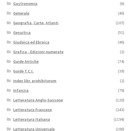
Gastronomia
(6)
Generale
(46)
Geografia, Carte, Atlanti
(107)
Gesuitica
(51)
Giudaica ed Ebraica
(46)
Grafica - Edizioni numerate
(2)
Guide Antiche
(74)
Guide T.C.I.
(39)
Index libr. prohibitorum
(2)
Infanzia
(79)
Letteratura Anglo-Sassone
(120)
Letteratura Francese
(243)
Letteratura Italiana
(1194)
Letteratura Universale
(106)