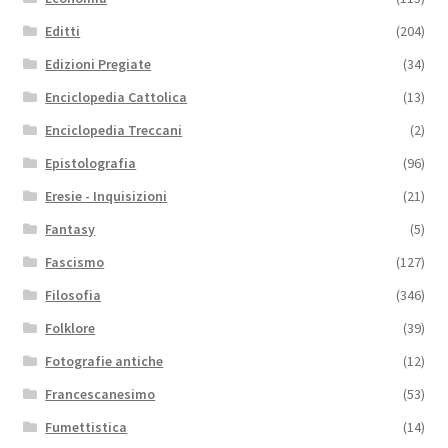
Editti
(204)
Edizioni Pregiate
(34)
Enciclopedia Cattolica
(13)
Enciclopedia Treccani
(2)
Epistolografia
(96)
Eresie - Inquisizioni
(21)
Fantasy
(5)
Fascismo
(127)
Filosofia
(346)
Folklore
(39)
Fotografie antiche
(12)
Francescanesimo
(53)
Fumettistica
(14)