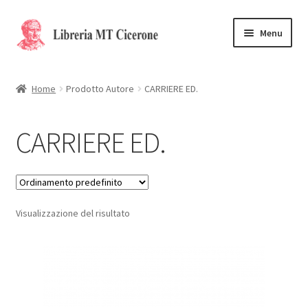
Vai
Vai
Menu
alla
al
navigazione
contenuto
Home
Home
Prodotto Autore
CARRIERE ED.
Libri rari
CARRIERE ED.
La Storia
Contattaci
Visualizzazione del risultato
Cassa
Carrello
Privacy Policy