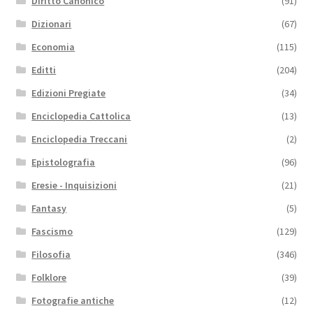
Diritto Canonico
(91)
Dizionari
(67)
Economia
(115)
Editti
(204)
Edizioni Pregiate
(34)
Enciclopedia Cattolica
(13)
Enciclopedia Treccani
(2)
Epistolografia
(96)
Eresie - Inquisizioni
(21)
Fantasy
(5)
Fascismo
(129)
Filosofia
(346)
Folklore
(39)
Fotografie antiche
(12)