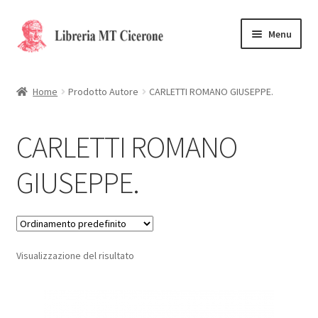
Vai
Vai
Menu
alla
al
navigazione
contenuto
Home
Home
Prodotto Autore
CARLETTI ROMANO GIUSEPPE.
Libri rari
CARLETTI ROMANO
La Storia
GIUSEPPE.
Contattaci
Cassa
Visualizzazione del risultato
Carrello
Privacy Policy