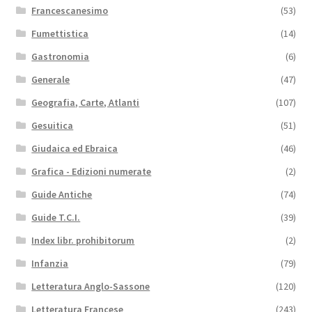
Francescanesimo
(53)
Fumettistica
(14)
Gastronomia
(6)
Generale
(47)
Geografia, Carte, Atlanti
(107)
Gesuitica
(51)
Giudaica ed Ebraica
(46)
Grafica - Edizioni numerate
(2)
Guide Antiche
(74)
Guide T.C.I.
(39)
Index libr. prohibitorum
(2)
Infanzia
(79)
Letteratura Anglo-Sassone
(120)
Letteratura Francese
(243)