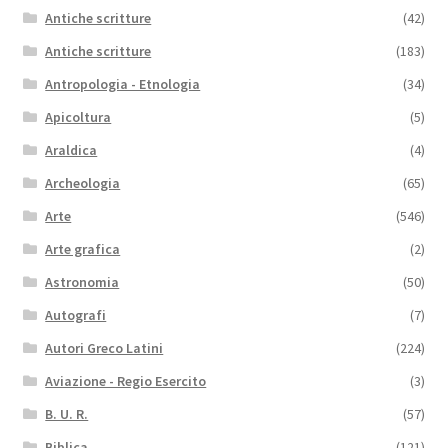
Antiche scritture
(42)
Antiche scritture
(183)
Antropologia - Etnologia
(34)
Apicoltura
(5)
Araldica
(4)
Archeologia
(65)
Arte
(546)
Arte grafica
(2)
Astronomia
(50)
Autografi
(7)
Autori Greco Latini
(224)
Aviazione - Regio Esercito
(3)
B. U. R.
(57)
Biblica
(121)