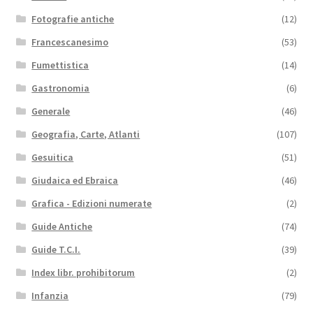
Fotografie antiche
(12)
Francescanesimo
(53)
Fumettistica
(14)
Gastronomia
(6)
Generale
(46)
Geografia, Carte, Atlanti
(107)
Gesuitica
(51)
Giudaica ed Ebraica
(46)
Grafica - Edizioni numerate
(2)
Guide Antiche
(74)
Guide T.C.I.
(39)
Index libr. prohibitorum
(2)
Infanzia
(79)