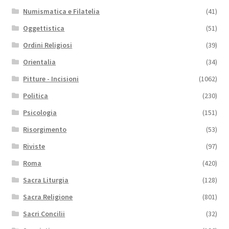
Numismatica e Filatelia
(41)
Oggettistica
(51)
Ordini Religiosi
(39)
Orientalia
(34)
Pitture - Incisioni
(1062)
Politica
(230)
Psicologia
(151)
Risorgimento
(53)
Riviste
(97)
Roma
(420)
Sacra Liturgia
(128)
Sacra Religione
(801)
Sacri Concilii
(32)