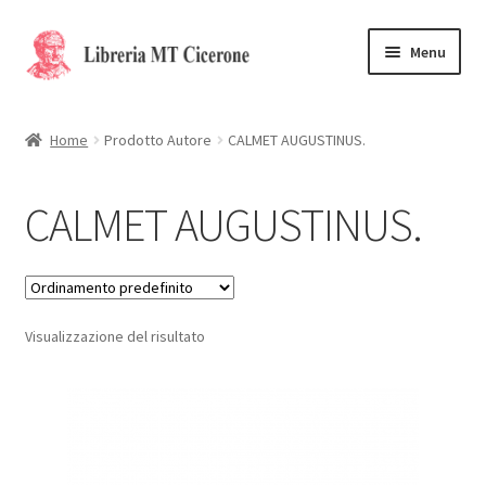
Vai
Vai
Menu
alla
al
navigazione
contenuto
Home
Home
Prodotto Autore
CALMET AUGUSTINUS.
Libri rari
CALMET AUGUSTINUS.
La Storia
Contattaci
Visualizzazione del risultato
Cassa
Carrello
Privacy Policy