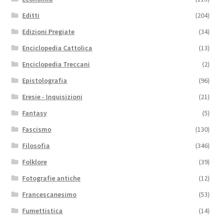
Editti
(204)
Edizioni Pregiate
(34)
Enciclopedia Cattolica
(13)
Enciclopedia Treccani
(2)
Epistolografia
(96)
Eresie - Inquisizioni
(21)
Fantasy
(5)
Fascismo
(130)
Filosofia
(346)
Folklore
(39)
Fotografie antiche
(12)
Francescanesimo
(53)
Fumettistica
(14)