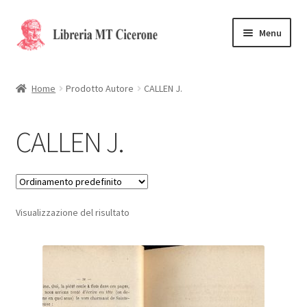
Vai
Vai
Menu
alla
al
navigazione
contenuto
Home
Home
Prodotto Autore
CALLEN J.
Libri rari
CALLEN J.
La Storia
Contattaci
Visualizzazione del risultato
Cassa
Carrello
Privacy Policy