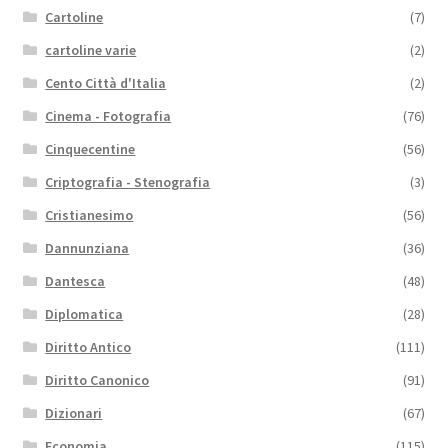
Cartoline
(7)
cartoline varie
(2)
Cento Città d'Italia
(2)
Cinema - Fotografia
(76)
Cinquecentine
(56)
Criptografia - Stenografia
(3)
Cristianesimo
(56)
Dannunziana
(36)
Dantesca
(48)
Diplomatica
(28)
Diritto Antico
(111)
Diritto Canonico
(91)
Dizionari
(67)
Economia
(115)