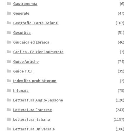
Gastronomia
(6)
Generale
(47)
Geografia, Carte, Atlanti
(107)
Gesuitica
(51)
Giudaica ed Ebraica
(46)
Grafica - Edizioni numerate
(2)
Guide Antiche
(74)
Guide T.C.I.
(39)
Index libr. prohibitorum
(2)
Infanzia
(79)
Letteratura Anglo-Sassone
(120)
Letteratura Francese
(243)
Letteratura Italiana
(1197)
Letteratura Universale
(106)