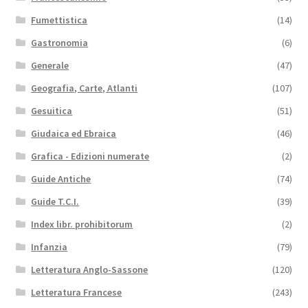
Fumettistica
(14)
Gastronomia
(6)
Generale
(47)
Geografia, Carte, Atlanti
(107)
Gesuitica
(51)
Giudaica ed Ebraica
(46)
Grafica - Edizioni numerate
(2)
Guide Antiche
(74)
Guide T.C.I.
(39)
Index libr. prohibitorum
(2)
Infanzia
(79)
Letteratura Anglo-Sassone
(120)
Letteratura Francese
(243)