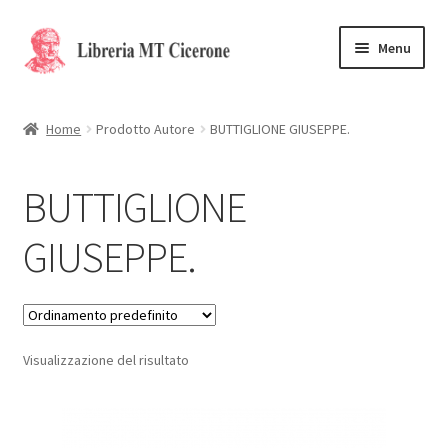
Vai
Vai
Menu
alla
al
navigazione
contenuto
Home
Home
Prodotto Autore
BUTTIGLIONE GIUSEPPE.
Libri rari
BUTTIGLIONE
La Storia
GIUSEPPE.
Contattaci
Cassa
Visualizzazione del risultato
Carrello
Privacy Policy