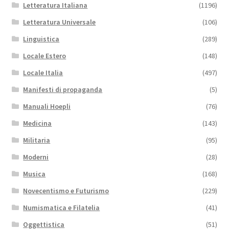
Letteratura Italiana
(1196)
Letteratura Universale
(106)
Linguistica
(289)
Locale Estero
(148)
Locale Italia
(497)
Manifesti di propaganda
(5)
Manuali Hoepli
(76)
Medicina
(143)
Militaria
(95)
Moderni
(28)
Musica
(168)
Novecentismo e Futurismo
(229)
Numismatica e Filatelia
(41)
Oggettistica
(51)