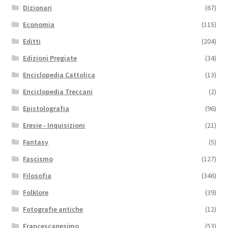
Dizionari
(67)
Economia
(115)
Editti
(204)
Edizioni Pregiate
(34)
Enciclopedia Cattolica
(13)
Enciclopedia Treccani
(2)
Epistolografia
(96)
Eresie - Inquisizioni
(21)
Fantasy
(5)
Fascismo
(127)
Filosofia
(346)
Folklore
(39)
Fotografie antiche
(12)
Francescanesimo
(53)