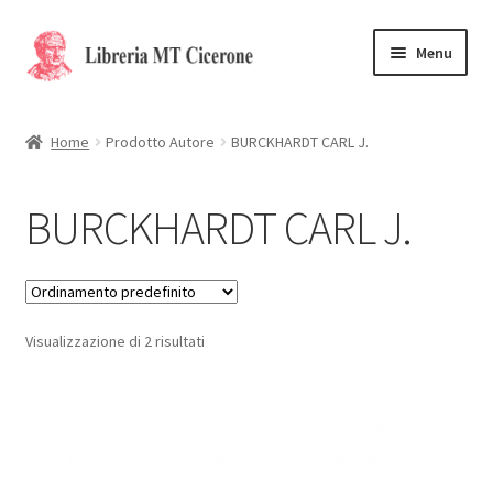
Vai
Vai
Menu
alla
al
navigazione
contenuto
Home
Home
Prodotto Autore
BURCKHARDT CARL J.
Libri rari
BURCKHARDT CARL J.
La Storia
Contattaci
Visualizzazione di 2 risultati
Cassa
Carrello
Privacy Policy