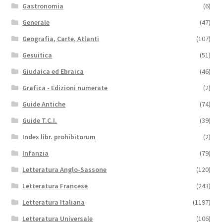
Gastronomia
(6)
Generale
(47)
Geografia, Carte, Atlanti
(107)
Gesuitica
(51)
Giudaica ed Ebraica
(46)
Grafica - Edizioni numerate
(2)
Guide Antiche
(74)
Guide T.C.I.
(39)
Index libr. prohibitorum
(2)
Infanzia
(79)
Letteratura Anglo-Sassone
(120)
Letteratura Francese
(243)
Letteratura Italiana
(1197)
Letteratura Universale
(106)