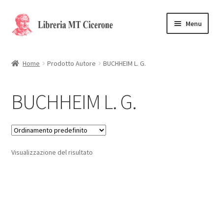
Vai
Vai
Menu
alla
al
navigazione
contenuto
Home
Home
Prodotto Autore
BUCHHEIM L. G.
Libri rari
BUCHHEIM L. G.
La Storia
Contattaci
Visualizzazione del risultato
Cassa
Carrello
Privacy Policy