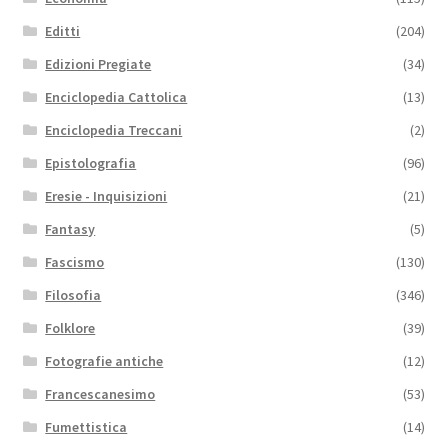
Editti
(204)
Edizioni Pregiate
(34)
Enciclopedia Cattolica
(13)
Enciclopedia Treccani
(2)
Epistolografia
(96)
Eresie - Inquisizioni
(21)
Fantasy
(5)
Fascismo
(130)
Filosofia
(346)
Folklore
(39)
Fotografie antiche
(12)
Francescanesimo
(53)
Fumettistica
(14)