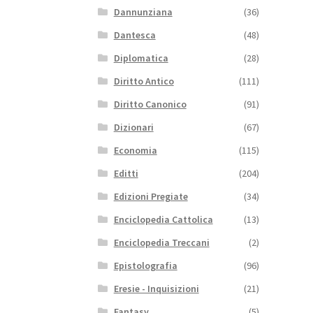
Dannunziana
(36)
Dantesca
(48)
Diplomatica
(28)
Diritto Antico
(111)
Diritto Canonico
(91)
Dizionari
(67)
Economia
(115)
Editti
(204)
Edizioni Pregiate
(34)
Enciclopedia Cattolica
(13)
Enciclopedia Treccani
(2)
Epistolografia
(96)
Eresie - Inquisizioni
(21)
Fantasy
(5)