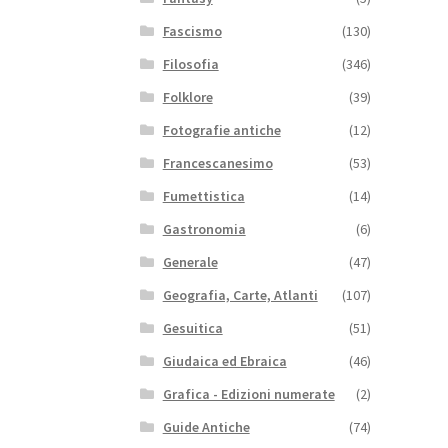
Fascismo
(130)
Filosofia
(346)
Folklore
(39)
Fotografie antiche
(12)
Francescanesimo
(53)
Fumettistica
(14)
Gastronomia
(6)
Generale
(47)
Geografia, Carte, Atlanti
(107)
Gesuitica
(51)
Giudaica ed Ebraica
(46)
Grafica - Edizioni numerate
(2)
Guide Antiche
(74)