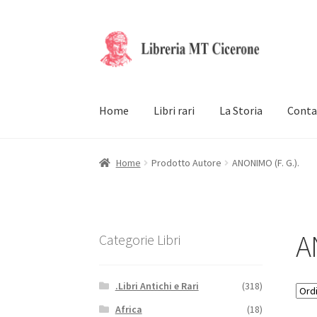
Vai
Vai
alla
al
navigazione
contenuto
Home
Libri rari
La Storia
Conta
Home
Prodotto Autore
ANONIMO (F. G.).
A
Categorie Libri
.Libri Antichi e Rari
(318)
Africa
(18)