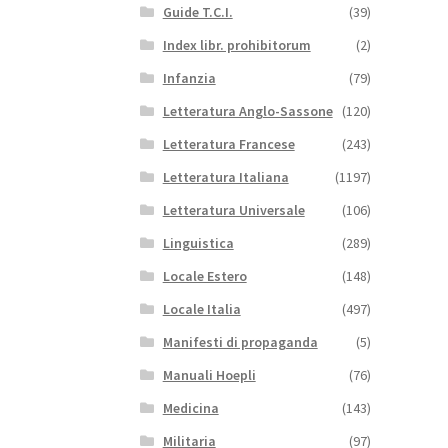
Guide T.C.I.
(39)
Index libr. prohibitorum
(2)
Infanzia
(79)
Letteratura Anglo-Sassone
(120)
Letteratura Francese
(243)
Letteratura Italiana
(1197)
Letteratura Universale
(106)
Linguistica
(289)
Locale Estero
(148)
Locale Italia
(497)
Manifesti di propaganda
(5)
Manuali Hoepli
(76)
Medicina
(143)
Militaria
(97)