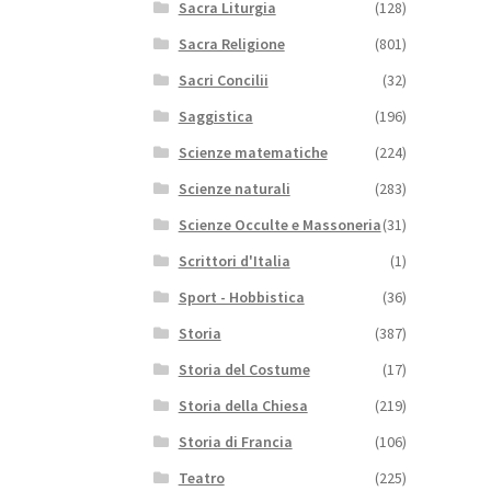
Sacra Liturgia
(128)
Sacra Religione
(801)
Sacri Concilii
(32)
Saggistica
(196)
Scienze matematiche
(224)
Scienze naturali
(283)
Scienze Occulte e Massoneria
(31)
Scrittori d'Italia
(1)
Sport - Hobbistica
(36)
Storia
(387)
Storia del Costume
(17)
Storia della Chiesa
(219)
Storia di Francia
(106)
Teatro
(225)