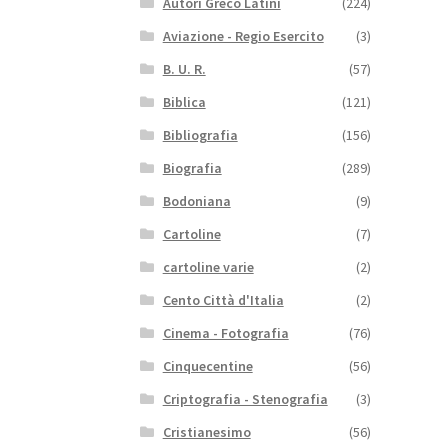
Autori Greco Latini
(224)
Aviazione - Regio Esercito
(3)
B. U. R.
(57)
Biblica
(121)
Bibliografia
(156)
Biografia
(289)
Bodoniana
(9)
Cartoline
(7)
cartoline varie
(2)
Cento Città d'Italia
(2)
Cinema - Fotografia
(76)
Cinquecentine
(56)
Criptografia - Stenografia
(3)
Cristianesimo
(56)