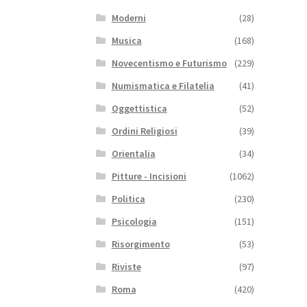
Moderni
(28)
Musica
(168)
Novecentismo e Futurismo
(229)
Numismatica e Filatelia
(41)
Oggettistica
(52)
Ordini Religiosi
(39)
Orientalia
(34)
Pitture - Incisioni
(1062)
Politica
(230)
Psicologia
(151)
Risorgimento
(53)
Riviste
(97)
Roma
(420)