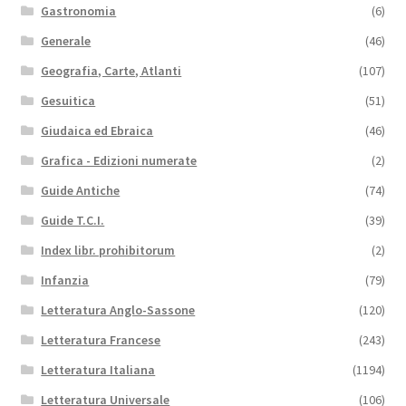
Gastronomia
(6)
Generale
(46)
Geografia, Carte, Atlanti
(107)
Gesuitica
(51)
Giudaica ed Ebraica
(46)
Grafica - Edizioni numerate
(2)
Guide Antiche
(74)
Guide T.C.I.
(39)
Index libr. prohibitorum
(2)
Infanzia
(79)
Letteratura Anglo-Sassone
(120)
Letteratura Francese
(243)
Letteratura Italiana
(1194)
Letteratura Universale
(106)