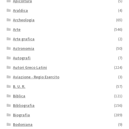
Apicoltura
(5)
Araldica
(4)
Archeologia
(65)
Arte
(546)
Arte grafica
(2)
Astronomia
(50)
Autografi
(7)
Autori Greco Latini
(224)
Aviazione - Regio Esercito
(3)
B. U. R.
(57)
Biblica
(121)
Bibliografia
(156)
Biografia
(289)
Bodoniana
(9)