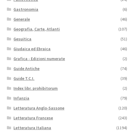
Gastronomia
(6)
Generale
(46)
Geografia, Carte, Atlanti
(107)
Gesuitica
(51)
Giudaica ed Ebraica
(46)
Grafica - Edizioni numerate
(2)
Guide Antiche
(74)
Guide T.C.I.
(39)
Index libr. prohibitorum
(2)
Infanzia
(79)
Letteratura Anglo-Sassone
(120)
Letteratura Francese
(243)
Letteratura Italiana
(1194)