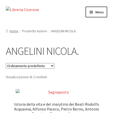
Vai
Vai
Menu
alla
al
navigazione
contenuto
Home
Home
Prodotto Autore
ANGELINI NICOLA.
Libri rari
ANGELINI NICOLA.
La Storia
Contattaci
Visualizzazione di 2 risultati
Cassa
Carrello
Istoria della vita e del marytirio dei Beati Rodolfo
Privacy Policy
Acquaviva, Alfonso Paceco, Pietro Berno, Antonio