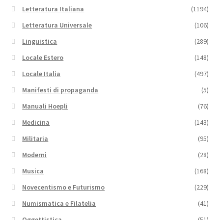
Letteratura Italiana
(1194)
Letteratura Universale
(106)
Linguistica
(289)
Locale Estero
(148)
Locale Italia
(497)
Manifesti di propaganda
(5)
Manuali Hoepli
(76)
Medicina
(143)
Militaria
(95)
Moderni
(28)
Musica
(168)
Novecentismo e Futurismo
(229)
Numismatica e Filatelia
(41)
Oggettistica
(51)