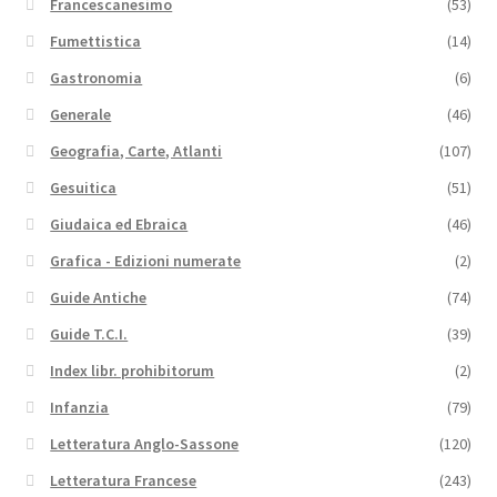
Francescanesimo
(53)
Fumettistica
(14)
Gastronomia
(6)
Generale
(46)
Geografia, Carte, Atlanti
(107)
Gesuitica
(51)
Giudaica ed Ebraica
(46)
Grafica - Edizioni numerate
(2)
Guide Antiche
(74)
Guide T.C.I.
(39)
Index libr. prohibitorum
(2)
Infanzia
(79)
Letteratura Anglo-Sassone
(120)
Letteratura Francese
(243)