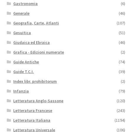
Gastronomia
(6)
Generale
(46)
Geografia, Carte, Atlanti
(107)
Gesuitica
(51)
Giudaica ed Ebraica
(46)
Grafica - Edizioni numerate
(2)
Guide Antiche
(74)
Guide T.C.I.
(39)
Index libr. prohibitorum
(2)
Infanzia
(79)
Letteratura Anglo-Sassone
(120)
Letteratura Francese
(243)
Letteratura Italiana
(1194)
Letteratura Universale
(106)