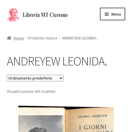
Vai
Vai
Menu
alla
al
navigazione
contenuto
Home
Home
Prodotto Autore
ANDREYEW LEONIDA.
Libri rari
ANDREYEW LEONIDA.
La Storia
Contattaci
Visualizzazione del risultato
Cassa
Carrello
Privacy Policy