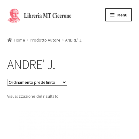
Vai
Vai
Menu
alla
al
navigazione
contenuto
Home
Home
Prodotto Autore
ANDRE' J.
Libri rari
ANDRE' J.
La Storia
Contattaci
Visualizzazione del risultato
Cassa
Carrello
Privacy Policy