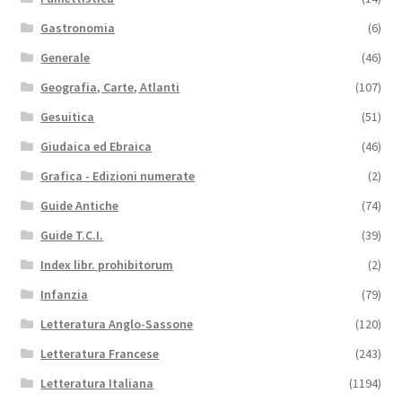
Gastronomia
(6)
Generale
(46)
Geografia, Carte, Atlanti
(107)
Gesuitica
(51)
Giudaica ed Ebraica
(46)
Grafica - Edizioni numerate
(2)
Guide Antiche
(74)
Guide T.C.I.
(39)
Index libr. prohibitorum
(2)
Infanzia
(79)
Letteratura Anglo-Sassone
(120)
Letteratura Francese
(243)
Letteratura Italiana
(1194)