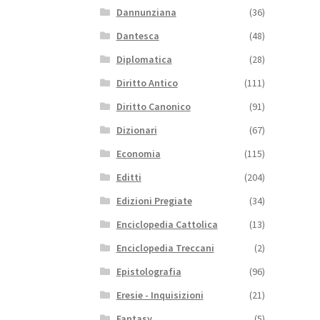
Dannunziana
(36)
Dantesca
(48)
Diplomatica
(28)
Diritto Antico
(111)
Diritto Canonico
(91)
Dizionari
(67)
Economia
(115)
Editti
(204)
Edizioni Pregiate
(34)
Enciclopedia Cattolica
(13)
Enciclopedia Treccani
(2)
Epistolografia
(96)
Eresie - Inquisizioni
(21)
Fantasy
(5)