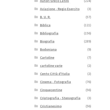
Autori Greco Latini
(224)
Aviazione - Regio Esercito
(3)
B. U. R.
(57)
Biblica
(121)
Bibliografia
(156)
Biografia
(289)
Bodoniana
(9)
Cartoline
(7)
cartoline varie
(2)
Cento Città d'Italia
(2)
Cinema - Fotografia
(76)
Cinquecentine
(56)
Criptografia - Stenografia
(3)
Cristianesimo
(56)