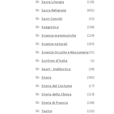
Sacra Liturgia
(128)
Sacra Religione
(801)
Sacri Concilii
(32)
Saggistica
(196)
Scienze matematiche
(224)
Scienze naturali
(283)
Scienze Occulte e Massoneria
(31)
Scrittori d'Italia
(1)
Sport - Hobbistica
(36)
Storia
(385)
Storia del Costume
(17)
Storia della Chiesa
(219)
Storia di Francia
(106)
Teatro
(225)