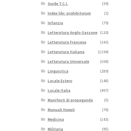
Guide T.C.I.
(39)
Index libr. prohibitorum
(2)
Infanzia
(79)
Letteratura Anglo-Sassone
(120)
Letteratura Francese
(243)
Letteratura Italiana
(1194)
Letteratura Universale
(106)
Linguistica
(289)
Locale Estero
(148)
Locale Italia
(497)
Manifesti di propaganda
(5)
Manuali Hoepli
(76)
Medicina
(143)
Militaria
(95)