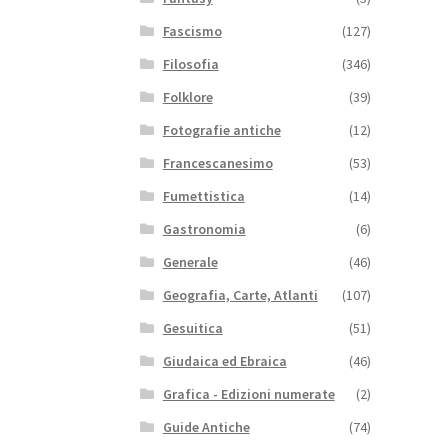
Fascismo
(127)
Filosofia
(346)
Folklore
(39)
Fotografie antiche
(12)
Francescanesimo
(53)
Fumettistica
(14)
Gastronomia
(6)
Generale
(46)
Geografia, Carte, Atlanti
(107)
Gesuitica
(51)
Giudaica ed Ebraica
(46)
Grafica - Edizioni numerate
(2)
Guide Antiche
(74)