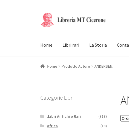
Vai
Vai
alla
al
navigazione
contenuto
Home
Libri rari
La Storia
Conta
Home
Prodotto Autore
ANDERSEN.
A
Categorie Libri
.Libri Antichi e Rari
(318)
Africa
(18)