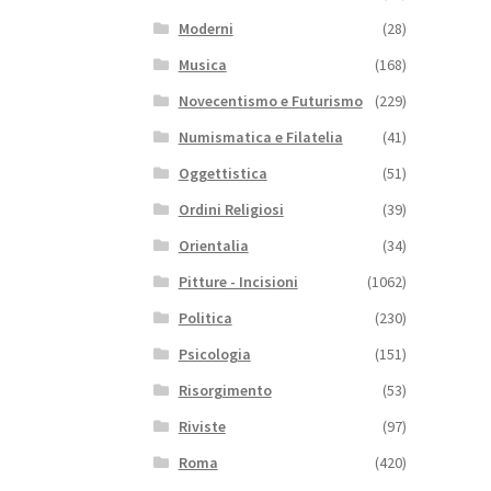
Moderni
(28)
Musica
(168)
Novecentismo e Futurismo
(229)
Numismatica e Filatelia
(41)
Oggettistica
(51)
Ordini Religiosi
(39)
Orientalia
(34)
Pitture - Incisioni
(1062)
Politica
(230)
Psicologia
(151)
Risorgimento
(53)
Riviste
(97)
Roma
(420)