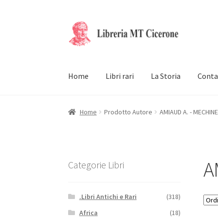
Vai
Vai
alla
al
navigazione
contenuto
Home
Libri rari
La Storia
Conta
Home
Prodotto Autore
AMIAUD A. - MECHINE
A
Categorie Libri
.Libri Antichi e Rari
(318)
Africa
(18)