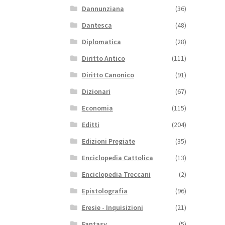
Dannunziana
(36)
Dantesca
(48)
Diplomatica
(28)
Diritto Antico
(111)
Diritto Canonico
(91)
Dizionari
(67)
Economia
(115)
Editti
(204)
Edizioni Pregiate
(35)
Enciclopedia Cattolica
(13)
Enciclopedia Treccani
(2)
Epistolografia
(96)
Eresie - Inquisizioni
(21)
Fantasy
(5)