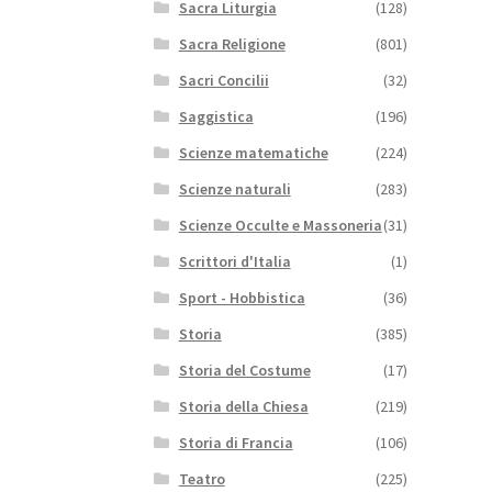
Sacra Liturgia
(128)
Sacra Religione
(801)
Sacri Concilii
(32)
Saggistica
(196)
Scienze matematiche
(224)
Scienze naturali
(283)
Scienze Occulte e Massoneria
(31)
Scrittori d'Italia
(1)
Sport - Hobbistica
(36)
Storia
(385)
Storia del Costume
(17)
Storia della Chiesa
(219)
Storia di Francia
(106)
Teatro
(225)