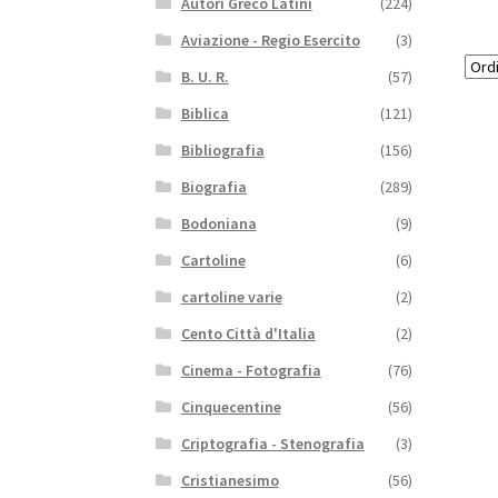
Autori Greco Latini
(224)
Aviazione - Regio Esercito
(3)
B. U. R.
(57)
Biblica
(121)
Bibliografia
(156)
Biografia
(289)
Bodoniana
(9)
Cartoline
(6)
cartoline varie
(2)
Cento Città d'Italia
(2)
Cinema - Fotografia
(76)
Cinquecentine
(56)
Criptografia - Stenografia
(3)
Cristianesimo
(56)