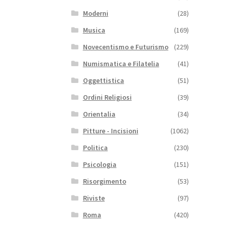
Moderni
(28)
Musica
(169)
Novecentismo e Futurismo
(229)
Numismatica e Filatelia
(41)
Oggettistica
(51)
Ordini Religiosi
(39)
Orientalia
(34)
Pitture - Incisioni
(1062)
Politica
(230)
Psicologia
(151)
Risorgimento
(53)
Riviste
(97)
Roma
(420)