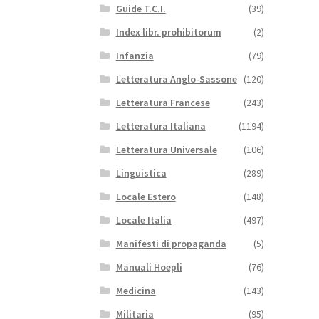
Guide T.C.I.
(39)
Index libr. prohibitorum
(2)
Infanzia
(79)
Letteratura Anglo-Sassone
(120)
Letteratura Francese
(243)
Letteratura Italiana
(1194)
Letteratura Universale
(106)
Linguistica
(289)
Locale Estero
(148)
Locale Italia
(497)
Manifesti di propaganda
(5)
Manuali Hoepli
(76)
Medicina
(143)
Militaria
(95)