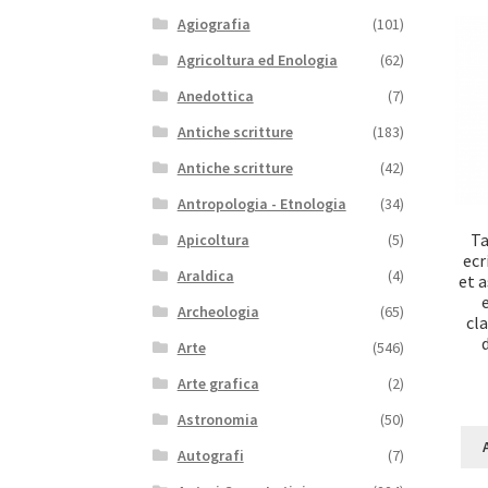
Agiografia
(101)
Agricoltura ed Enologia
(62)
Anedottica
(7)
Antiche scritture
(183)
Antiche scritture
(42)
Antropologia - Etnologia
(34)
Ta
Apicoltura
(5)
ecr
Araldica
(4)
et 
Archeologia
(65)
cl
Arte
(546)
Arte grafica
(2)
Astronomia
(50)
Autografi
(7)