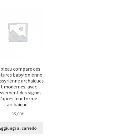
bleau compare des
itures babylonienne
assyrienne archaiques
et modernes, avec
assement des signes
d’apres leur forme
archaique.
35,00
€
Aggiungi al carrello