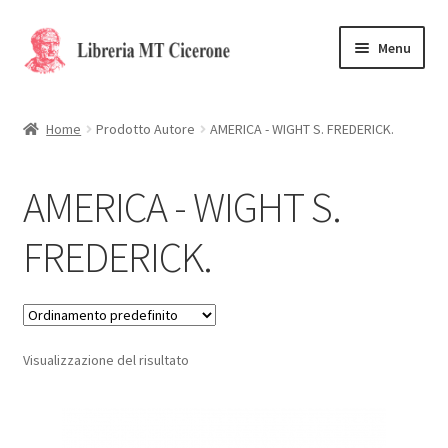
Vai
Vai
Menu
alla
al
navigazione
contenuto
Home
Home
Prodotto Autore
AMERICA - WIGHT S. FREDERICK.
Libri rari
AMERICA - WIGHT S.
La Storia
FREDERICK.
Contattaci
Cassa
Visualizzazione del risultato
Carrello
Privacy Policy