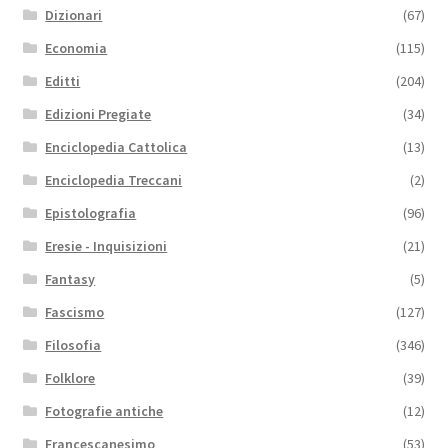
Dizionari
(67)
Economia
(115)
Editti
(204)
Edizioni Pregiate
(34)
Enciclopedia Cattolica
(13)
Enciclopedia Treccani
(2)
Epistolografia
(96)
Eresie - Inquisizioni
(21)
Fantasy
(5)
Fascismo
(127)
Filosofia
(346)
Folklore
(39)
Fotografie antiche
(12)
Francescanesimo
(53)