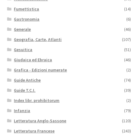
Fumettistica
(14)
Gastronomia
(6)
Generale
(46)
Geografia, Carte, Atlanti
(107)
Gesuitica
(51)
Giudaica ed Ebraica
(46)
Grafica - Edizioni numerate
(2)
Guide Antiche
(74)
Guide T.C.I.
(39)
Index libr. prohibitorum
(2)
Infanzia
(79)
Letteratura Anglo-Sassone
(120)
Letteratura Francese
(243)