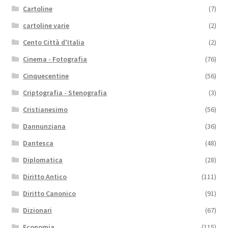
Cartoline
(7)
cartoline varie
(2)
Cento Città d'Italia
(2)
Cinema - Fotografia
(76)
Cinquecentine
(56)
Criptografia - Stenografia
(3)
Cristianesimo
(56)
Dannunziana
(36)
Dantesca
(48)
Diplomatica
(28)
Diritto Antico
(111)
Diritto Canonico
(91)
Dizionari
(67)
Economia
(115)