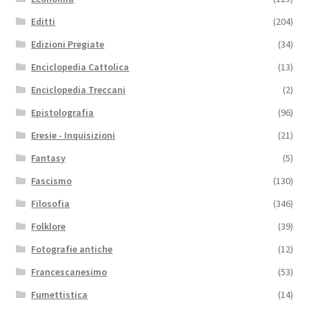
Editti
(204)
Edizioni Pregiate
(34)
Enciclopedia Cattolica
(13)
Enciclopedia Treccani
(2)
Epistolografia
(96)
Eresie - Inquisizioni
(21)
Fantasy
(5)
Fascismo
(130)
Filosofia
(346)
Folklore
(39)
Fotografie antiche
(12)
Francescanesimo
(53)
Fumettistica
(14)