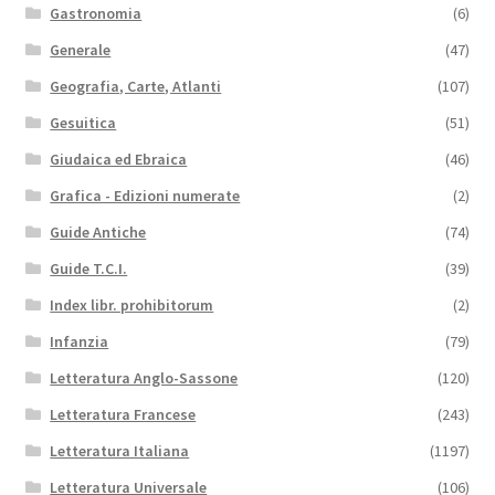
Gastronomia
(6)
Generale
(47)
Geografia, Carte, Atlanti
(107)
Gesuitica
(51)
Giudaica ed Ebraica
(46)
Grafica - Edizioni numerate
(2)
Guide Antiche
(74)
Guide T.C.I.
(39)
Index libr. prohibitorum
(2)
Infanzia
(79)
Letteratura Anglo-Sassone
(120)
Letteratura Francese
(243)
Letteratura Italiana
(1197)
Letteratura Universale
(106)