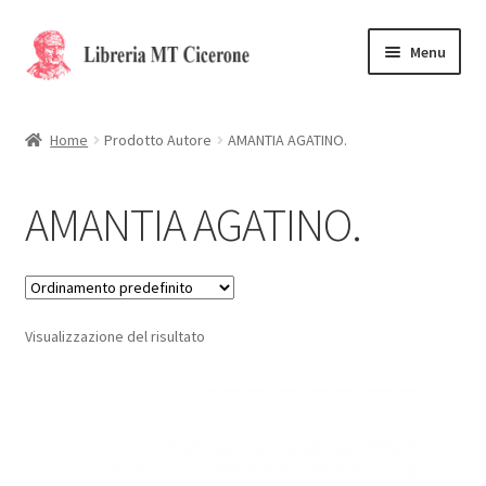
Vai
Vai
Menu
alla
al
navigazione
contenuto
Home
Home
Prodotto Autore
AMANTIA AGATINO.
Libri rari
AMANTIA AGATINO.
La Storia
Contattaci
Visualizzazione del risultato
Cassa
Carrello
Privacy Policy