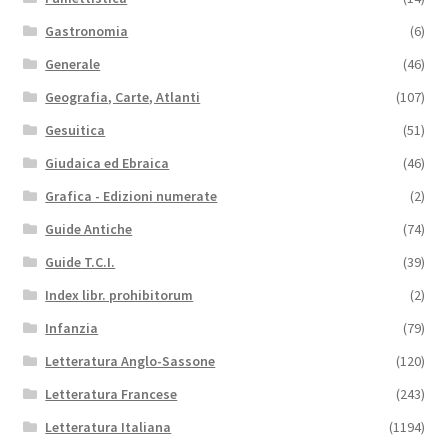
Gastronomia
(6)
Generale
(46)
Geografia, Carte, Atlanti
(107)
Gesuitica
(51)
Giudaica ed Ebraica
(46)
Grafica - Edizioni numerate
(2)
Guide Antiche
(74)
Guide T.C.I.
(39)
Index libr. prohibitorum
(2)
Infanzia
(79)
Letteratura Anglo-Sassone
(120)
Letteratura Francese
(243)
Letteratura Italiana
(1194)