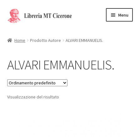
Vai
Vai
Menu
alla
al
navigazione
contenuto
Home
Home
Prodotto Autore
ALVARI EMMANUELIS.
Libri rari
ALVARI EMMANUELIS.
La Storia
Contattaci
Visualizzazione del risultato
Cassa
Carrello
Privacy Policy