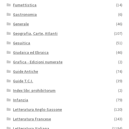
Fumettistica
(14)
Gastronomia
(6)
Generale
(46)
Geografia, Carte, Atlanti
(107)
Gesuitica
(51)
Giudaica ed Ebraica
(46)
Grafica - Edizioni numerate
(2)
Guide Antiche
(74)
Guide T.C.I.
(39)
Index libr. prohibitorum
(2)
Infanzia
(79)
Letteratura Anglo-Sassone
(120)
Letteratura Francese
(243)
Letteratura Italiana
(1194)