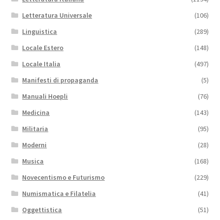
Letteratura Universale
(106)
Linguistica
(289)
Locale Estero
(148)
Locale Italia
(497)
Manifesti di propaganda
(5)
Manuali Hoepli
(76)
Medicina
(143)
Militaria
(95)
Moderni
(28)
Musica
(168)
Novecentismo e Futurismo
(229)
Numismatica e Filatelia
(41)
Oggettistica
(51)