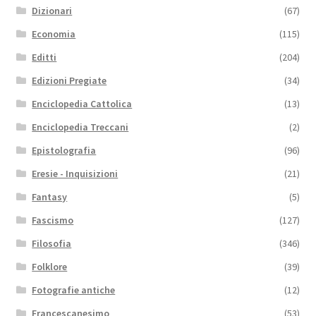
Dizionari
(67)
Economia
(115)
Editti
(204)
Edizioni Pregiate
(34)
Enciclopedia Cattolica
(13)
Enciclopedia Treccani
(2)
Epistolografia
(96)
Eresie - Inquisizioni
(21)
Fantasy
(5)
Fascismo
(127)
Filosofia
(346)
Folklore
(39)
Fotografie antiche
(12)
Francescanesimo
(53)