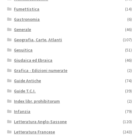
Fumettistica
(14)
Gastronomia
(6)
Generale
(46)
Geografia, Carte, Atlanti
(107)
Gesuitica
(51)
Giudaica ed Ebraica
(46)
Grafica - Edizioni numerate
(2)
Guide Antiche
(74)
Guide T.C.I.
(39)
Index libr. prohibitorum
(2)
Infanzia
(79)
Letteratura Anglo-Sassone
(120)
Letteratura Francese
(243)