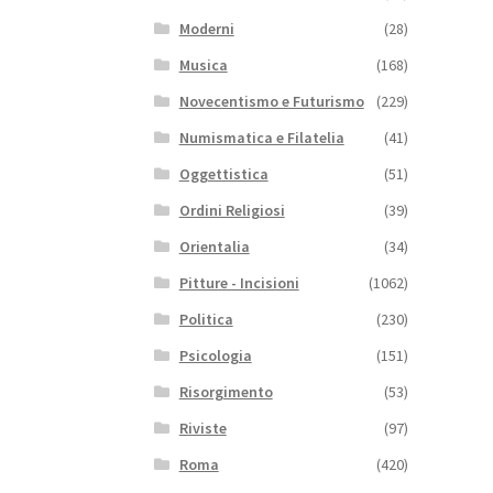
Moderni
(28)
Musica
(168)
Novecentismo e Futurismo
(229)
Numismatica e Filatelia
(41)
Oggettistica
(51)
Ordini Religiosi
(39)
Orientalia
(34)
Pitture - Incisioni
(1062)
Politica
(230)
Psicologia
(151)
Risorgimento
(53)
Riviste
(97)
Roma
(420)