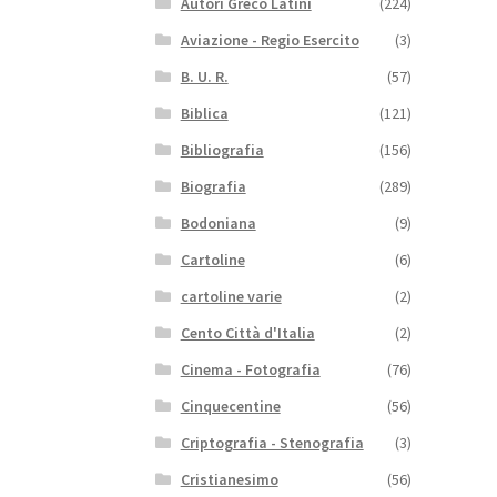
Autori Greco Latini
(224)
Aviazione - Regio Esercito
(3)
B. U. R.
(57)
Biblica
(121)
Bibliografia
(156)
Biografia
(289)
Bodoniana
(9)
Cartoline
(6)
cartoline varie
(2)
Cento Città d'Italia
(2)
Cinema - Fotografia
(76)
Cinquecentine
(56)
Criptografia - Stenografia
(3)
Cristianesimo
(56)