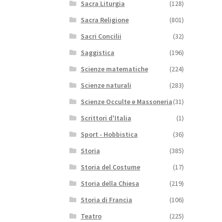
Sacra Liturgia
(128)
Sacra Religione
(801)
Sacri Concilii
(32)
Saggistica
(196)
Scienze matematiche
(224)
Scienze naturali
(283)
Scienze Occulte e Massoneria
(31)
Scrittori d'Italia
(1)
Sport - Hobbistica
(36)
Storia
(385)
Storia del Costume
(17)
Storia della Chiesa
(219)
Storia di Francia
(106)
Teatro
(225)