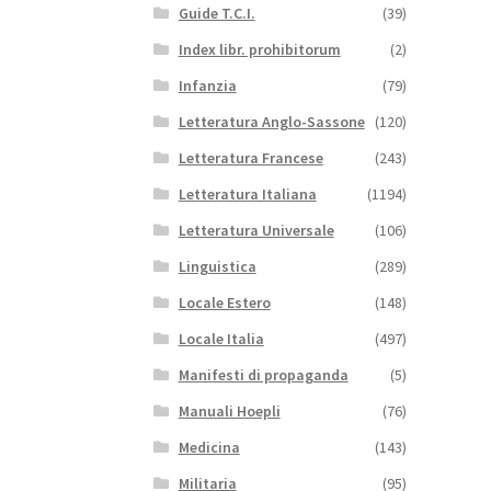
Guide T.C.I.
(39)
Index libr. prohibitorum
(2)
Infanzia
(79)
Letteratura Anglo-Sassone
(120)
Letteratura Francese
(243)
Letteratura Italiana
(1194)
Letteratura Universale
(106)
Linguistica
(289)
Locale Estero
(148)
Locale Italia
(497)
Manifesti di propaganda
(5)
Manuali Hoepli
(76)
Medicina
(143)
Militaria
(95)