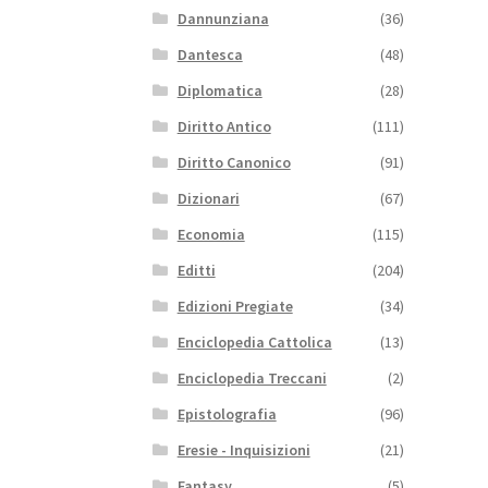
Dannunziana
(36)
Dantesca
(48)
Diplomatica
(28)
Diritto Antico
(111)
Diritto Canonico
(91)
Dizionari
(67)
Economia
(115)
Editti
(204)
Edizioni Pregiate
(34)
Enciclopedia Cattolica
(13)
Enciclopedia Treccani
(2)
Epistolografia
(96)
Eresie - Inquisizioni
(21)
Fantasy
(5)